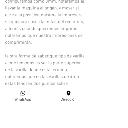
configuramos como 8mm. notaremos al 
llevar la maquina al origen, y mover el 
eje z a la posición máxima la impresora 
se quedara casi a la mitad del recorrido, 
además cuando querremos imprimir 
notaremos que nuestra impresiones se 
comprimirán.
la otra forma de saber que tipo de varilla 
acme tenemos es ver la parte superior 
de la varilla donde esta termina, 
notaremos que en las varillas de 4mm 
estas tendrán dos puntos sobre 
salientes causado por el paso de la 
varilla, en cambio si la varilla es de 8mm 
WhatsApp
Dirección
notaremos 4 puntos sobresalientes del 
paso de nuestra varilla.