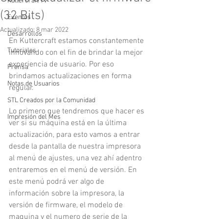
Kuttercraft TV
(32 Bits)
Eventos
Actualizado:
8 mar 2022
Desarrollos
En Kuttercraft estamos constantemente 
Tutoriales
innovando con el fin de brindar la mejor 
experiencia de usuario. Por eso 
Prensa
brindamos actualizaciones en forma 
Notas de Usuarios
regular.
STL Creados por la Comunidad
Lo primero que tendremos que hacer es 
Impresión del Mes
ver si su máquina está en la última 
actualización, para esto vamos a entrar 
desde la pantalla de nuestra impresora 
al menú de ajustes, una vez ahí adentro 
entraremos en el menú de versión. En 
este menú podrá ver algo de 
información sobre la impresora, la 
versión de firmware, el modelo de 
maquina y el numero de serie de la 