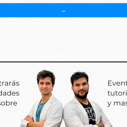
...
Servicio de impresión 3D
Blog
trarás
Event
edades
tutor
sobre
y ma