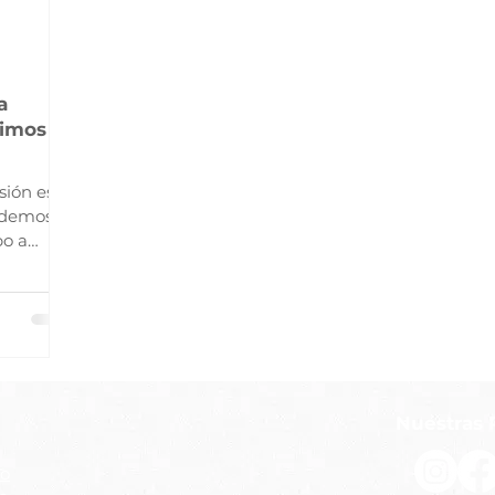
a
bimos
sión es
endemos
bo a
Nuestras 
mo