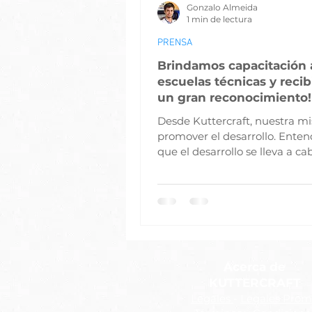
Gonzalo Almeida
1 min de lectura
PRENSA
Brindamos capacitación 
escuelas técnicas y reci
un gran reconocimiento!
Desde Kuttercraft, nuestra mi
promover el desarrollo. Ent
que el desarrollo se lleva a ca
través de la tecnología y...
Acerca de
KUTTERCRAFT
Legales
-
Legales Pro