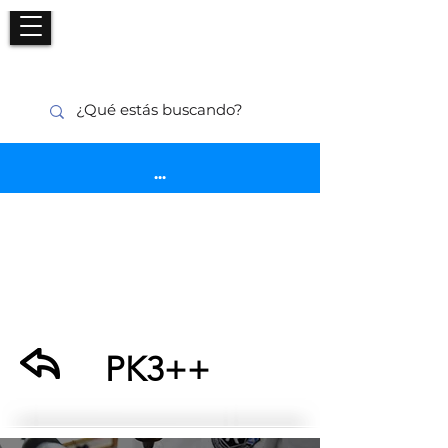
...
PK3++