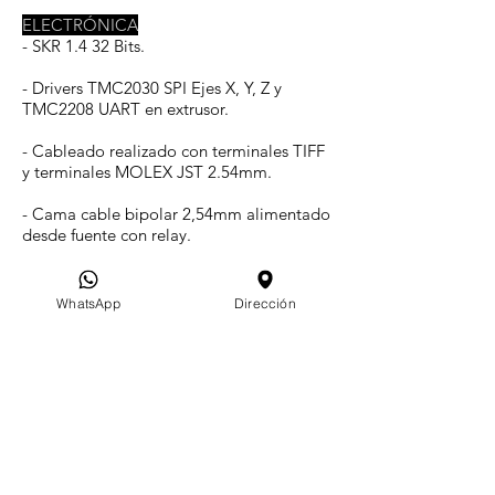
ELECTRÓNICA
- SKR 1.4 32 Bits.
- Drivers TMC2030 SPI Ejes X, Y, Z y
TMC2208 UART en extrusor.
- Cableado realizado con terminales TIFF
y terminales MOLEX JST 2.54mm.
- Cama cable bipolar 2,54mm alimentado
desde fuente con relay.
- Pantalla LCD12864.
WhatsApp
Dirección
- Luz led para iluminar área de impresión.
- Fuente Switching 12v 20a (Quedan 5A
libres para agregar modificaciones de
usuario).
- Fanes de Rulemanes: basta de fanes
baratos que se rompen en unos meses,
nuestros fanes son de la mejor calidad y