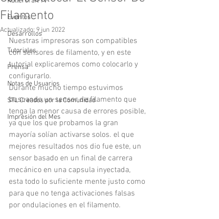
Kuttercraft TV
Filamento
Eventos
Actualizado:
9 jun 2022
Desarrollos
Nuestras impresoras son compatibles 
Tutoriales
con sensores de filamento, y en este 
tutorial explicaremos como colocarlo y 
Prensa
configurarlo. 
Notas de Usuarios
Durante mucho tiempo estuvimos 
buscando un sensor de filamento que 
STL Creados por la Comunidad
tenga la menor causa de errores posible, 
Impresión del Mes
ya que los que probamos la gran 
mayoría solían activarse solos. el que 
mejores resultados nos dio fue este, un 
sensor basado en un final de carrera 
mecánico en una capsula inyectada, 
esta todo lo suficiente mente justo como 
para que no tenga activaciones falsas 
por ondulaciones en el filamento.