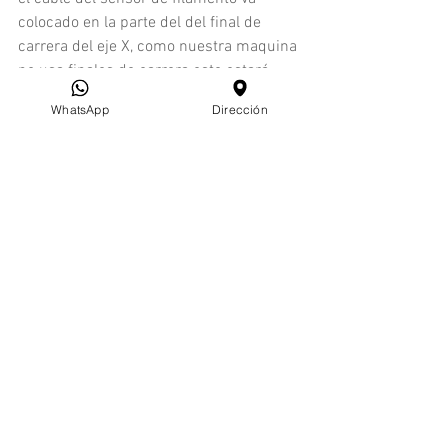
colocado en la parte del del final de 
carrera del eje X, como nuestra maquina 
no usa finales de carrera este estará 
libre.
WhatsApp
Dirección
✅ 
Comprar sensor de filamento en 
Tienda Kuttercraft
Ver todo
Entradas recientes