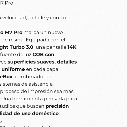
7 Pro
 velocidad, detalle y control
o M7 Pro
marca un nuevo
 de resina. Equipada con el
ight Turbo 3.0
, una pantalla
14K
 fuente de luz
COB con
rece
superficies suaves, detalles
o uniforme
en cada capa.
eBox
, combinado con
sistemas de asistencia
 proceso de impresión sea más
e. Una herramienta pensada para
estudios que buscan
precisión
didad de uso doméstico
.
s