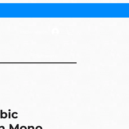
Iniciar sesión
Software
bic
n Mono