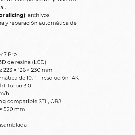
al.
r slicing)
: archivos
a y reparación automática de
M7 Pro
3D de resina (LCD)
n
: 223 × 126 × 230 mm
ática de 10,1" – resolución 14K
ht Turbo 3.0
mm/h
cing compatible STL, OBJ
5 × 520 mm
ensamblada