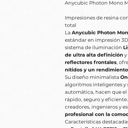
Anycubic Photon Mono M
Impresiones de resina con
total
La
Anycubic Photon Mon
estándar en impresión 3D
sistema de iluminación
L
de ultra alta definición
y
reflectores frontales
, of
nítidos y un rendimient
Su diseño minimalista
On
algoritmos inteligentes y 
automática, hacen que el
rápido, seguro y eficient
creadores, ingenieros y 
profesional con la como
Características destacada