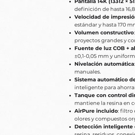
Pantalla 14K (13312 × 5
definición de hasta 16,8
Velocidad de impresi
estándar y hasta 170 m
Volumen constructivo
proyectos grandes y co
Fuente de luz COB + a
±0,1-0,05 mm y uniform
Nivelación automática
manuales.
Sistema automático de
inteligente para ahorra
Tanque con control d
mantiene la resina en 
AirPure incluido
: filt
olores y compuestos org
Detección inteligente 
resina, residuos, conex