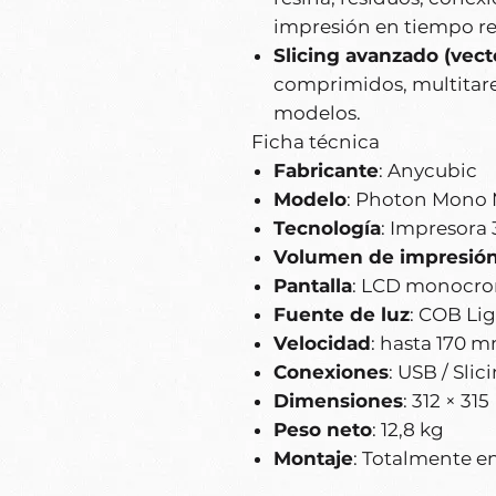
impresión en tiempo re
Slicing avanzado (vecto
comprimidos, multitare
modelos.
Ficha técnica
Fabricante
: Anycubic
Modelo
: Photon Mono 
Tecnología
: Impresora 
Volumen de impresió
Pantalla
: LCD monocrom
Fuente de luz
: COB Lig
Velocidad
: hasta 170 
Conexiones
: USB / Sli
Dimensiones
: 312 × 31
Peso neto
: 12,8 kg
Montaje
: Totalmente 