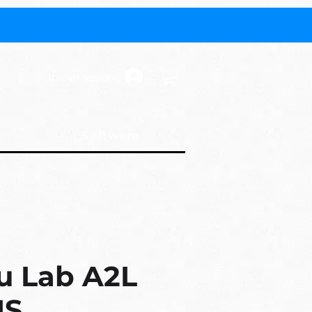
Iniciar sesión
Software
 Lab A2L
MS