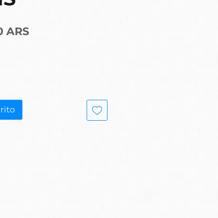
Precio
0 ARS
rito