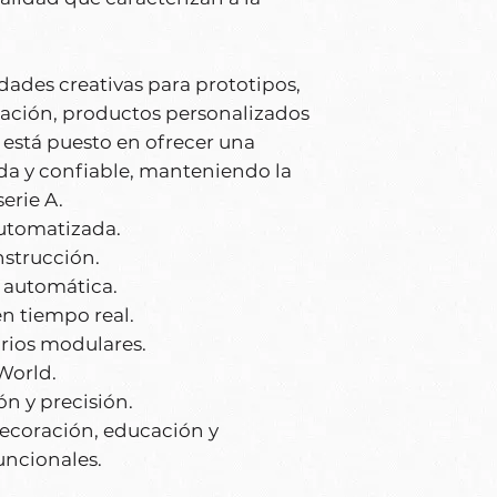
dades creativas para prototipos,
cación, productos personalizados
está puesto en ofrecer una
ida y confiable, manteniendo la
serie A.
utomatizada.
strucción.
 automática.
n tiempo real.
rios modulares.
World.
ón y precisión.
decoración, educación y
uncionales.