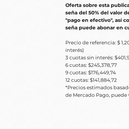
Oferta sobre esta public
seña del 50% del valor d
"pago en efectivo", así c
seña puede abonar en c
Precio de referencia: $ 1,2
interés)
3 cuotas sin interés: $401,
6 cuotas: $245,378,77
9 cuotas: $176,449,74
12 cuotas: $141,884,72
*Precios estimados basad
de Mercado Pago, puede va
Acerca de