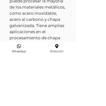
puede procesar la mayoría
de los materiales metálicos,
como acero inoxidable,
acero al carbono y chapa
galvanizada. Tiene amplias
aplicaciones en el
procesamiento de chapa
metálica, iluminación,
menaje de cocina,
WhatsApp
Dirección
materiales decorativos,
ebanistería y otras
industrias.
Incluye:
- Fuente láser MAX de China
- Cabezal láser BM110 de
Swiss Raytools (enfoque
automático)