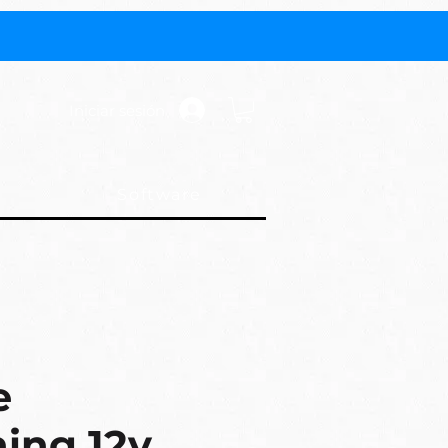
Iniciar sesión
Software
e
ing 12v