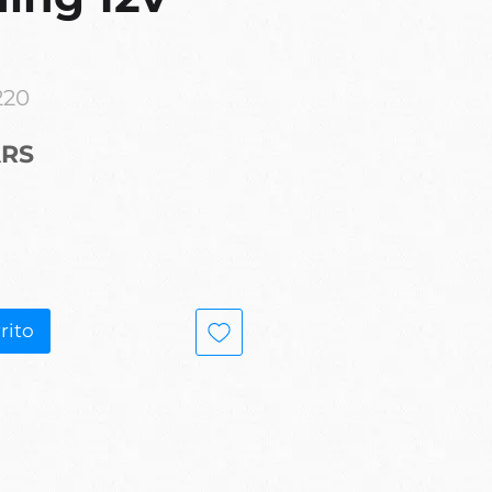
220
Precio
ARS
rito