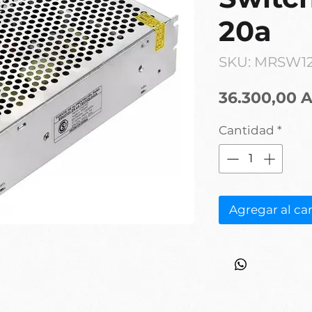
20a
SKU: MRSW1
36.300,00 
Cantidad
*
Agregar al car